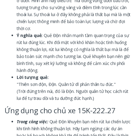
ở dưới. Hình ảnh này biểu thị "núi đứng vững dưới bầu trời,"
tượng trưng cho sự vững vàng và điềm tĩnh trong lúc cần
thoái lui. Sự thoái lui ở đây không phải là thất bại mà là một
chiến lược thông minh để bảo toàn lực lượng và chờ đợi
thời cơ.
Ý nghĩa quẻ:
Quẻ Độn nhấn mạnh tầm quan trọng của sự
rút lui đúng lúc. Khi đối mặt với khó khăn hoặc tình huống
không thuận lợi, rút lui không có nghĩa là thất bại mà là để
bảo toàn sức mạnh cho tương lai. Quẻ khuyên bạn nên giữ
bình tĩnh, suy xét kỹ lưỡng và không để cảm xúc chi phối
hành động.
Lời tượng quẻ:
"Thiên sơn độn, Độn. Quân tử dĩ phản thân tu đức."
(Trời đứng trên núi, đó là Độn. Người quân tử học cách rút
lui để tự trau dồi và tu dưỡng đức hạnh.)
Ứng dụng cho chủ xe 15K-222.27
Trong công việc:
Quẻ Độn khuyên bạn nên rút lui chiến lược
khi tình hình không thuận lợi. Hãy tạm ngừng các dự án
hoặc kế hoạch không khả thi để tránh tổn thất. Đây là thời