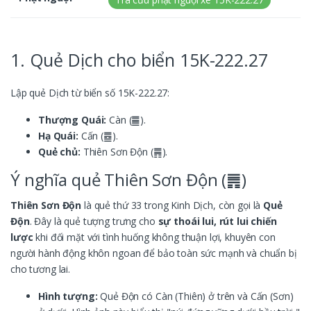
1. Quẻ Dịch cho biển 15K-222.27
Lập quẻ Dịch từ biển số 15K-222.27:
Thượng Quái:
Càn (䷀).
Hạ Quái:
Cấn (䷉).
Quẻ chủ:
Thiên Sơn Độn (䷠).
Ý nghĩa quẻ Thiên Sơn Độn (䷠)
Thiên Sơn Độn
là quẻ thứ 33 trong Kinh Dịch, còn gọi là
Quẻ
Độn
. Đây là quẻ tượng trưng cho
sự thoái lui, rút lui chiến
lược
khi đối mặt với tình huống không thuận lợi, khuyên con
người hành động khôn ngoan để bảo toàn sức mạnh và chuẩn bị
cho tương lai.
Hình tượng:
Quẻ Độn có Càn (Thiên) ở trên và Cấn (Sơn)