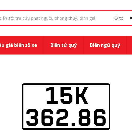
u giá biển số xe
Biển tứ quý
Biển ngũ quý