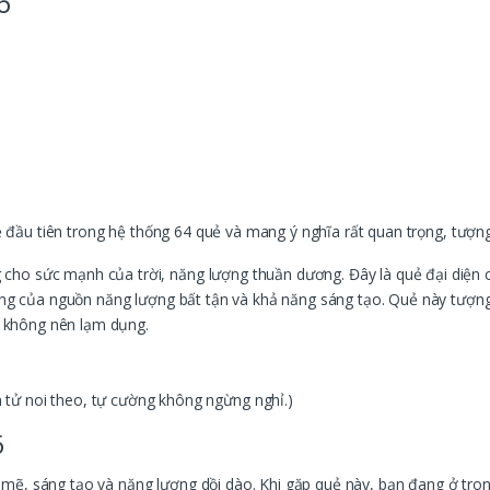
6
ẻ đầu tiên trong hệ thống 64 quẻ và mang ý nghĩa rất quan trọng, tượn
cho sức mạnh của trời, năng lượng thuần dương. Đây là quẻ đại diện
tượng của nguồn năng lượng bất tận và khả năng sáng tạo. Quẻ này tượ
 không nên lạm dụng.
tử noi theo, tự cường không ngừng nghỉ.)
6
ẽ, sáng tạo và năng lượng dồi dào. Khi gặp quẻ này, bạn đang ở tron