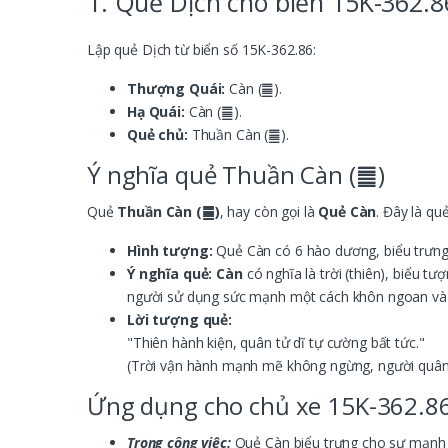
1. Quẻ Dịch cho biển 15K-362.8
Lập quẻ Dịch từ biển số 15K-362.86:
Thượng Quái:
Càn (䷀).
Hạ Quái:
Càn (䷀).
Quẻ chủ:
Thuần Càn (䷀).
Ý nghĩa quẻ Thuần Càn (䷀)
Quẻ
Thuần Càn (䷀)
, hay còn gọi là
Quẻ Càn
. Đây là qu
Hình tượng:
Quẻ Càn có 6 hào dương, biểu trưng 
Ý nghĩa quẻ:
Càn
có nghĩa là trời (thiên), biểu 
người sử dụng sức mạnh một cách khôn ngoan và
Lời tượng quẻ:
"Thiên hành kiện, quân tử dĩ tự cường bất tức."
(Trời vận hành mạnh mẽ không ngừng, người quân 
Ứng dụng cho chủ xe 15K-362.8
Trong công việc:
Quẻ Càn biểu trưng cho sự mạnh m