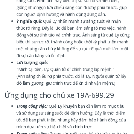
sáng suốt. Hình ảnh này biểu thị sự soi rọi và hiểu biết,
giống như ngọn lửa chiếu sáng con đường phía trước, giúp
con người định hướng và hành động đúng đắn.
Ý nghĩa quẻ:
Quẻ Ly nhấn mạnh sự sáng suốt và nhận
thức rõ ràng. Đây là lúc để bạn làm sáng tỏ mọi việc, hành
động với sự tỉnh táo và chính trực. Ánh sáng từ quẻ Ly cũng
biểu thị sự rực rỡ, thành công hoặc thời kỳ phát triển mạnh
mẽ, nhưng cần chú ý không để sự rực rỡ quá mức làm mất
đi sự cân bằng và ổn định.
Lời tượng quẻ:
"Minh tại tiền, Ly. Quân tử dĩ chính trung lập mệnh."
(Ánh sáng chiếu rọi phía trước, đó là Ly. Người quân tử lấy
đó làm gương, giữ chính trực để ổn định vận mệnh.)
Ứng dụng cho chủ xe 19A-699.29
Trong công việc:
Quẻ Ly khuyên bạn cần làm rõ mục tiêu
và sử dụng sự sáng suốt để định hướng. Đây là thời điểm
tốt để bạn phát triển, nhưng hãy đảm bảo hành động của
mình dựa trên sự hiểu biết và chính trực.
Trong cuộc sống:
Trong các mối quan hệ cá nhân, quẻ này