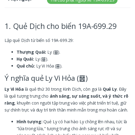
1. Quẻ Dịch cho biển 19A-699.29
Lập quẻ Dịch từ biển số 19A-699.29:
Thượng Quái:
Ly (䷄).
Hạ Quái:
Ly (䷄).
Quẻ chủ:
Ly Vi Hỏa (䷝).
Ý nghĩa quẻ Ly Vi Hỏa (䷝)
Ly Vi Hỏa
là quẻ thứ 30 trong Kinh Dịch, còn gọi là
Quẻ Ly
. Đây
là quẻ tượng trưng cho
ánh sáng, sự sáng suốt, và ý thức rõ
ràng
, khuyên con người tập trung vào việc phát triển trí tuệ, giữ
sự chính trực và duy trì tinh thần minh mẫn trong mọi hoàn cảnh.
Hình tượng:
Quẻ Ly có hai hào Ly chồng lên nhau, tức là
"lửa trong lửa," tượng trưng cho ánh sáng rực rỡ và sự