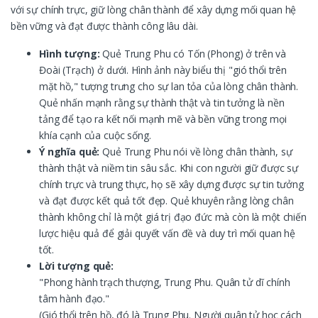
với sự chính trực, giữ lòng chân thành để xây dựng mối quan hệ
bền vững và đạt được thành công lâu dài.
Hình tượng:
Quẻ Trung Phu có Tốn (Phong) ở trên và
Đoài (Trạch) ở dưới. Hình ảnh này biểu thị "gió thổi trên
mặt hồ," tượng trưng cho sự lan tỏa của lòng chân thành.
Quẻ nhấn mạnh rằng sự thành thật và tin tưởng là nền
tảng để tạo ra kết nối mạnh mẽ và bền vững trong mọi
khía cạnh của cuộc sống.
Ý nghĩa quẻ:
Quẻ Trung Phu nói về lòng chân thành, sự
thành thật và niềm tin sâu sắc. Khi con người giữ được sự
chính trực và trung thực, họ sẽ xây dựng được sự tin tưởng
và đạt được kết quả tốt đẹp. Quẻ khuyên rằng lòng chân
thành không chỉ là một giá trị đạo đức mà còn là một chiến
lược hiệu quả để giải quyết vấn đề và duy trì mối quan hệ
tốt.
Lời tượng quẻ:
"Phong hành trạch thượng, Trung Phu. Quân tử dĩ chính
tâm hành đạo."
(Gió thổi trên hồ, đó là Trung Phu. Người quân tử học cách