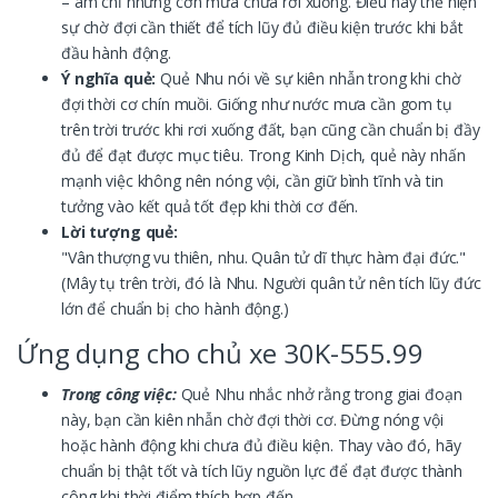
– ám chỉ những cơn mưa chưa rơi xuống. Điều này thể hiện
sự chờ đợi cần thiết để tích lũy đủ điều kiện trước khi bắt
đầu hành động.
Ý nghĩa quẻ:
Quẻ Nhu nói về sự kiên nhẫn trong khi chờ
đợi thời cơ chín muồi. Giống như nước mưa cần gom tụ
trên trời trước khi rơi xuống đất, bạn cũng cần chuẩn bị đầy
đủ để đạt được mục tiêu. Trong Kinh Dịch, quẻ này nhấn
mạnh việc không nên nóng vội, cần giữ bình tĩnh và tin
tưởng vào kết quả tốt đẹp khi thời cơ đến.
Lời tượng quẻ:
"Vân thượng vu thiên, nhu. Quân tử dĩ thực hàm đại đức."
(Mây tụ trên trời, đó là Nhu. Người quân tử nên tích lũy đức
lớn để chuẩn bị cho hành động.)
Ứng dụng cho chủ xe 30K-555.99
Trong công việc:
Quẻ Nhu nhắc nhở rằng trong giai đoạn
này, bạn cần kiên nhẫn chờ đợi thời cơ. Đừng nóng vội
hoặc hành động khi chưa đủ điều kiện. Thay vào đó, hãy
chuẩn bị thật tốt và tích lũy nguồn lực để đạt được thành
công khi thời điểm thích hợp đến.