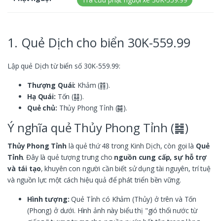
1. Quẻ Dịch cho biển 30K-559.99
Lập quẻ Dịch từ biển số 30K-559.99:
Thượng Quái:
Khảm (䷇).
Hạ Quái:
Tốn (䷆).
Quẻ chủ:
Thủy Phong Tỉnh (䷯).
Ý nghĩa quẻ Thủy Phong Tỉnh (䷯)
Thủy Phong Tỉnh
là quẻ thứ 48 trong Kinh Dịch, còn gọi là
Quẻ
Tỉnh
. Đây là quẻ tượng trưng cho
nguồn cung cấp, sự hỗ trợ
và tái tạo
, khuyên con người cần biết sử dụng tài nguyên, trí tuệ
và nguồn lực một cách hiệu quả để phát triển bền vững.
Hình tượng:
Quẻ Tỉnh có Khảm (Thủy) ở trên và Tốn
(Phong) ở dưới. Hình ảnh này biểu thị "gió thổi nước từ