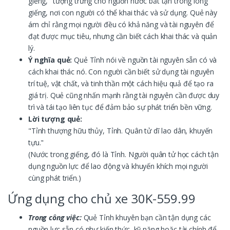
giếng," tượng trưng cho nguồn nước bất tận trong lòng
giếng, nơi con người có thể khai thác và sử dụng. Quẻ này
ám chỉ rằng mọi người đều có khả năng và tài nguyên để
đạt được mục tiêu, nhưng cần biết cách khai thác và quản
lý.
Ý nghĩa quẻ:
Quẻ Tỉnh nói về nguồn tài nguyên sẵn có và
cách khai thác nó. Con người cần biết sử dụng tài nguyên
trí tuệ, vật chất, và tinh thần một cách hiệu quả để tạo ra
giá trị. Quẻ cũng nhấn mạnh rằng tài nguyên cần được duy
trì và tái tạo liên tục để đảm bảo sự phát triển bền vững.
Lời tượng quẻ:
"Tỉnh thượng hữu thủy, Tỉnh. Quân tử dĩ lao dân, khuyến
tựu."
(Nước trong giếng, đó là Tỉnh. Người quân tử học cách tận
dụng nguồn lực để lao động và khuyến khích mọi người
cùng phát triển.)
Ứng dụng cho chủ xe 30K-559.99
Trong công việc:
Quẻ Tỉnh khuyên bạn cần tận dụng các
nguồn lực sẵn có như kiến thức, kỹ năng hoặc tài chính để