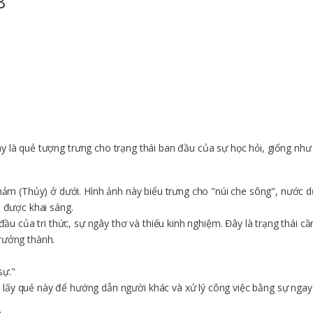
8
ây là quẻ tượng trưng cho trạng thái ban đầu của sự học hỏi, giống nh
m (Thủy) ở dưới. Hình ảnh này biểu trưng cho "núi che sông", nước d
n được khai sáng.
 của tri thức, sự ngây thơ và thiếu kinh nghiệm. Đây là trạng thái cầ
trưởng thành.
sự."
 lấy quẻ này để hướng dẫn người khác và xử lý công việc bằng sự ngay 