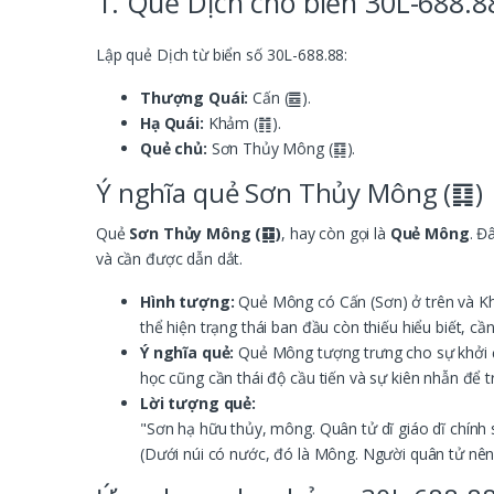
1. Quẻ Dịch cho biển 30L-688.8
Lập quẻ Dịch từ biển số 30L-688.88:
Thượng Quái:
Cấn (䷉).
Hạ Quái:
Khảm (䷇).
Quẻ chủ:
Sơn Thủy Mông (䷃).
Ý nghĩa quẻ Sơn Thủy Mông (䷃)
Quẻ
Sơn Thủy Mông (䷃)
, hay còn gọi là
Quẻ Mông
. Đ
và cần được dẫn dắt.
Hình tượng:
Quẻ Mông có Cấn (Sơn) ở trên và Khả
thể hiện trạng thái ban đầu còn thiếu hiểu biết, cầ
Ý nghĩa quẻ:
Quẻ Mông tượng trưng cho sự khởi đầu
học cũng cần thái độ cầu tiến và sự kiên nhẫn để 
Lời tượng quẻ:
"Sơn hạ hữu thủy, mông. Quân tử dĩ giáo dĩ chính 
(Dưới núi có nước, đó là Mông. Người quân tử nên