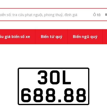
u giá biển số xe
Biển tứ quý
Biển ngũ quý