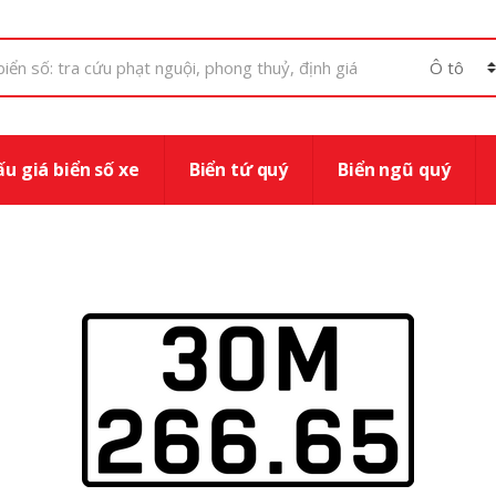
u giá biển số xe
Biển tứ quý
Biển ngũ quý