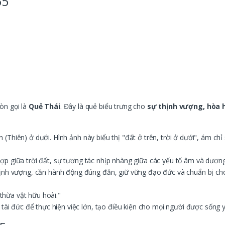
65
òn gọi là
Quẻ Thái
. Đây là quẻ biểu trưng cho
sự thịnh vượng, hòa h
 (Thiên) ở dưới. Hình ảnh này biểu thị "đất ở trên, trời ở dưới", ám ch
p giữa trời đất, sự tương tác nhịp nhàng giữa các yếu tố âm và dương. 
hịnh vượng, cần hành động đúng đắn, giữ vững đạo đức và chuẩn bị cho
 thừa vật hữu hoài."
 tài đức để thực hiện việc lớn, tạo điều kiện cho mọi người được sống y