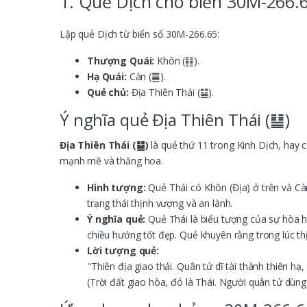
1. Quẻ Dịch cho biển 30M-266.
Lập quẻ Dịch từ biển số 30M-266.65:
Thượng Quái:
Khôn (䷁).
Hạ Quái:
Càn (䷀).
Quẻ chủ:
Địa Thiên Thái (䷊).
Ý nghĩa quẻ Địa Thiên Thái (䷊)
Địa Thiên Thái (䷊)
là quẻ thứ 11 trong Kinh Dịch, hay c
mạnh mẽ và thăng hoa.
Hình tượng:
Quẻ Thái có Khôn (Địa) ở trên và Càn
trạng thái thịnh vượng và an lành.
Ý nghĩa quẻ:
Quẻ Thái là biểu tượng của sự hòa hợ
chiều hướng tốt đẹp. Quẻ khuyên rằng trong lúc t
Lời tượng quẻ:
"Thiên địa giao thái. Quân tử dĩ tài thành thiên hạ,
(Trời đất giao hòa, đó là Thái. Người quân tử dùng