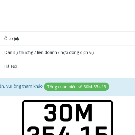
Ô tô
Dân sự thường / liên doanh / hợp đồng dịch vụ
Hà Nội
iển, vui lòng tham khảo
Tổng quan biển số 30M-354.15