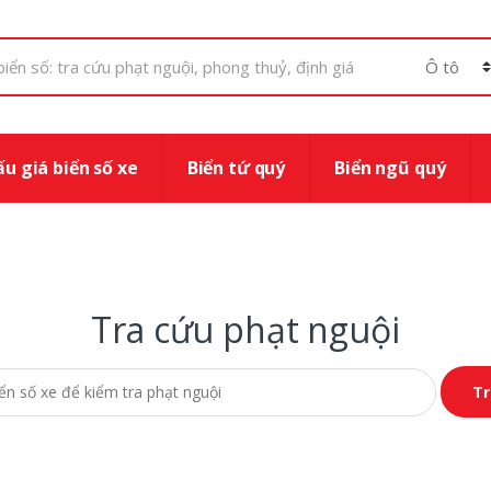
u giá biển số xe
Biển tứ quý
Biển ngũ quý
Tra cứu phạt nguội
hạt nguội