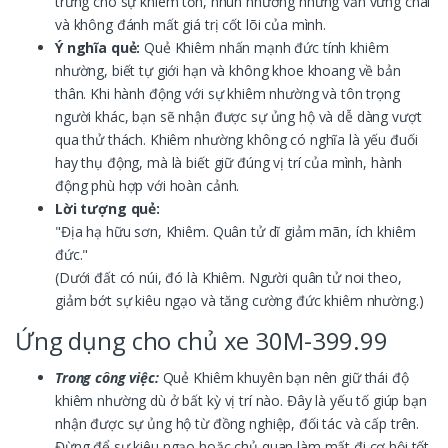
trưng cho sự khiêm tốn, nhún nhường nhưng vẫn vững chãi
và không đánh mất giá trị cốt lõi của mình.
Ý nghĩa quẻ:
Quẻ Khiêm nhấn mạnh đức tính khiêm
nhường, biết tự giới hạn và không khoe khoang về bản
thân. Khi hành động với sự khiêm nhường và tôn trọng
người khác, bạn sẽ nhận được sự ủng hộ và dễ dàng vượt
qua thử thách. Khiêm nhường không có nghĩa là yếu đuối
hay thụ động, mà là biết giữ đúng vị trí của mình, hành
động phù hợp với hoàn cảnh.
Lời tượng quẻ:
"Địa hạ hữu sơn, Khiêm. Quân tử dĩ giảm mãn, ích khiêm
đức."
(Dưới đất có núi, đó là Khiêm. Người quân tử noi theo,
giảm bớt sự kiêu ngạo và tăng cường đức khiêm nhường.)
Ứng dụng cho chủ xe 30M-399.99
Trong công việc:
Quẻ Khiêm khuyên bạn nên giữ thái độ
khiêm nhường dù ở bất kỳ vị trí nào. Đây là yếu tố giúp bạn
nhận được sự ủng hộ từ đồng nghiệp, đối tác và cấp trên.
Đừng để sự kiêu ngạo hoặc chủ quan làm mất đi cơ hội tốt.