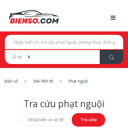
T
ì
m
k
i
ế
m
t
r
Biển số
36A-989.99
Phạt nguội
o
n
g
:
Tra cứu phạt nguội
Tra cứu phạt nguội