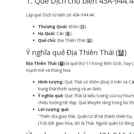
1. Quẻ Dịch cho biển 43A-944.4
Lập quẻ Dịch từ biển số 43A-944.44:
Thượng Quái:
Khôn (䷁).
Hạ Quái:
Càn (䷀).
Quẻ chủ:
Địa Thiên Thái (䷊).
Ý nghĩa quẻ Địa Thiên Thái (䷊)
Địa Thiên Thái (䷊)
là quẻ thứ 11 trong Kinh Dịch, hay c
mạnh mẽ và thăng hoa.
Hình tượng:
Quẻ Thái có Khôn (Địa) ở trên và Càn
trạng thái thịnh vượng và an lành.
Ý nghĩa quẻ:
Quẻ Thái là biểu tượng của sự hòa hợ
chiều hướng tốt đẹp. Quẻ khuyên rằng trong lúc t
Lời tượng quẻ:
"Thiên địa giao thái. Quân tử dĩ tài thành thiên hạ,
(Trời đất giao hòa, đó là Thái. Người quân tử dùng