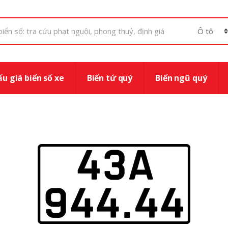
u giá biển số xe
Biển tứ quý
Biển ngũ quý