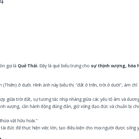
4
òn gọi là
Quẻ Thái
. Đây là quẻ biểu trưng cho
sự thịnh vượng, hòa h
 (Thiên) ở dưới. Hình ảnh này biểu thị "đất ở trên, trời ở dưới", ám ch
p giữa trời đất, sự tương tác nhịp nhàng giữa các yếu tố âm và dương. 
hịnh vượng, cần hành động đúng đắn, giữ vững đạo đức và chuẩn bị cho
 thừa vật hữu hoài."
 tài đức để thực hiện việc lớn, tạo điều kiện cho mọi người được sống y