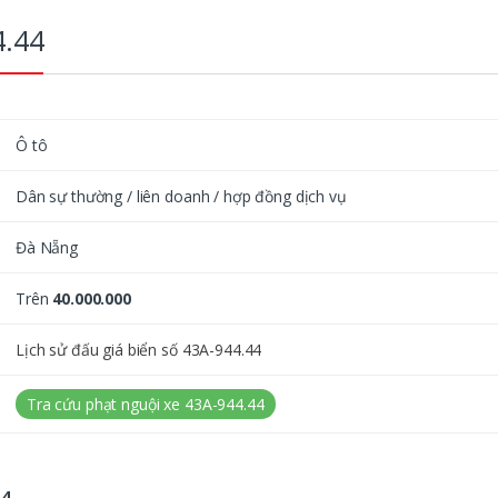
4.44
Ô tô
Dân sự thường / liên doanh / hợp đồng dịch vụ
Đà Nẵng
Trên
40.000.000
Lịch sử đấu giá biển số 43A-944.44
Tra cứu phạt nguội xe 43A-944.44