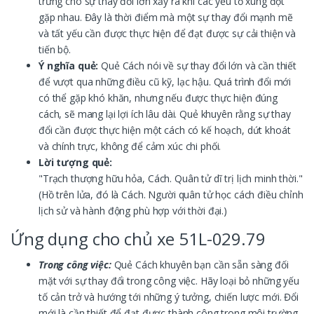
trưng cho sự thay đổi lớn xảy ra khi các yếu tố xung đột
gặp nhau. Đây là thời điểm mà một sự thay đổi mạnh mẽ
và tất yếu cần được thực hiện để đạt được sự cải thiện và
tiến bộ.
Ý nghĩa quẻ:
Quẻ Cách nói về sự thay đổi lớn và cần thiết
để vượt qua những điều cũ kỹ, lạc hậu. Quá trình đổi mới
có thể gặp khó khăn, nhưng nếu được thực hiện đúng
cách, sẽ mang lại lợi ích lâu dài. Quẻ khuyên rằng sự thay
đổi cần được thực hiện một cách có kế hoạch, dứt khoát
và chính trực, không để cảm xúc chi phối.
Lời tượng quẻ:
"Trạch thượng hữu hỏa, Cách. Quân tử dĩ trị lịch minh thời."
(Hồ trên lửa, đó là Cách. Người quân tử học cách điều chỉnh
lịch sử và hành động phù hợp với thời đại.)
Ứng dụng cho chủ xe 51L-029.79
Trong công việc:
Quẻ Cách khuyên bạn cần sẵn sàng đối
mặt với sự thay đổi trong công việc. Hãy loại bỏ những yếu
tố cản trở và hướng tới những ý tưởng, chiến lược mới. Đổi
mới là cần thiết để đạt được thành công trong môi trường