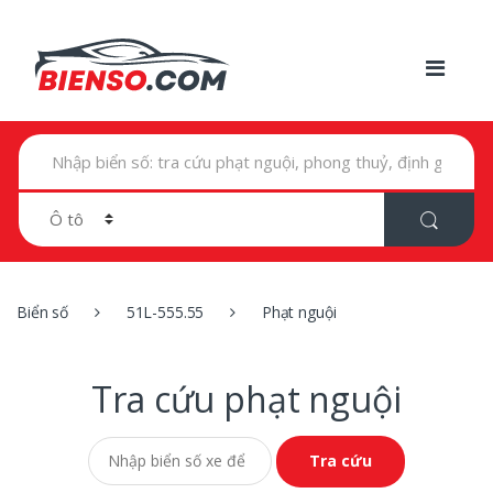
T
ì
m
k
i
ế
m
t
r
Biển số
51L-555.55
Phạt nguội
o
n
g
:
Tra cứu phạt nguội
Tra cứu phạt nguội