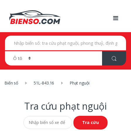
T
ì
m
k
i
ế
m
t
r
Biển số
51L-843.16
Phạt nguội
o
n
g
:
Tra cứu phạt nguội
Tra cứu phạt nguội