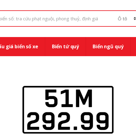
u giá biển số xe
Biển tứ quý
Biển ngũ quý