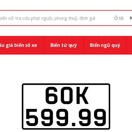
u giá biển số xe
Biển tứ quý
Biển ngũ quý