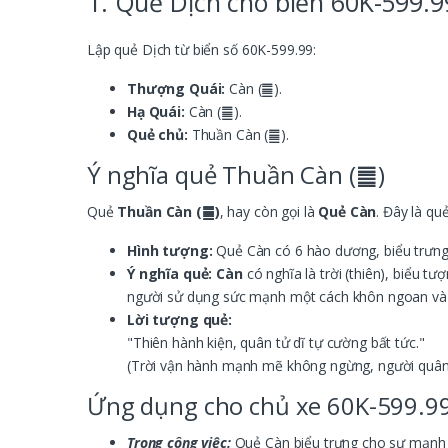
1. Quẻ Dịch cho biển 60K-599.9
Lập quẻ Dịch từ biển số 60K-599.99:
Thượng Quái:
Càn (䷀).
Hạ Quái:
Càn (䷀).
Quẻ chủ:
Thuần Càn (䷀).
Ý nghĩa quẻ Thuần Càn (䷀)
Quẻ
Thuần Càn (䷀)
, hay còn gọi là
Quẻ Càn
. Đây là qu
Hình tượng:
Quẻ Càn có 6 hào dương, biểu trưng 
Ý nghĩa quẻ:
Càn
có nghĩa là trời (thiên), biểu 
người sử dụng sức mạnh một cách khôn ngoan và
Lời tượng quẻ:
"Thiên hành kiện, quân tử dĩ tự cường bất tức."
(Trời vận hành mạnh mẽ không ngừng, người quân 
Ứng dụng cho chủ xe 60K-599.9
Trong công việc:
Quẻ Càn biểu trưng cho sự mạnh m