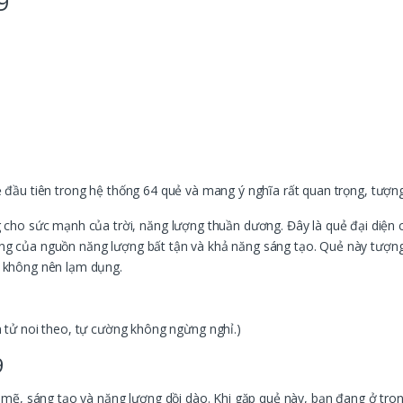
9
ẻ đầu tiên trong hệ thống 64 quẻ và mang ý nghĩa rất quan trọng, tượn
cho sức mạnh của trời, năng lượng thuần dương. Đây là quẻ đại diện
tượng của nguồn năng lượng bất tận và khả năng sáng tạo. Quẻ này tượ
 không nên lạm dụng.
tử noi theo, tự cường không ngừng nghỉ.)
9
ẽ, sáng tạo và năng lượng dồi dào. Khi gặp quẻ này, bạn đang ở tron