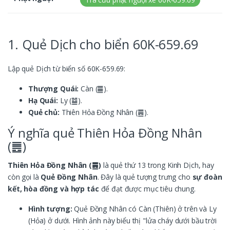
1. Quẻ Dịch cho biển 60K-659.69
Lập quẻ Dịch từ biển số 60K-659.69:
Thượng Quái:
Càn (䷀).
Hạ Quái:
Ly (䷄).
Quẻ chủ:
Thiên Hỏa Đồng Nhân (䷌).
Ý nghĩa quẻ Thiên Hỏa Đồng Nhân
(䷌)
Thiên Hỏa Đồng Nhân (䷌)
là quẻ thứ 13 trong Kinh Dịch, hay
còn gọi là
Quẻ Đồng Nhân
. Đây là quẻ tượng trưng cho
sự đoàn
kết, hòa đồng và hợp tác
để đạt được mục tiêu chung.
Hình tượng:
Quẻ Đồng Nhân có Càn (Thiên) ở trên và Ly
(Hỏa) ở dưới. Hình ảnh này biểu thị "lửa cháy dưới bầu trời