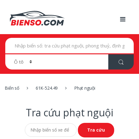
T
ì
m
k
i
ế
m
t
r
Biển số
61K-524.49
Phạt nguội
o
n
g
:
Tra cứu phạt nguội
Tra cứu phạt nguội