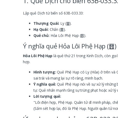
1. Quẻ Dịch cho biển 63B-033.3
Lập quẻ Dịch từ biển số 63B-033.33:
Thượng Quái:
Ly (䷄).
Hạ Quái:
Chấn (䷅).
Quẻ chủ:
Hỏa Lôi Phệ Hạp (䷔).
Ý nghĩa quẻ Hỏa Lôi Phệ Hạp (䷔)
Hỏa Lôi Phệ Hạp
là quẻ thứ 21 trong Kinh Dịch, còn gọi
hợp.
Hình tượng:
Quẻ Phệ Hạp có Ly (Hỏa) ở trên và Ch
sai trái và mang lại sự rõ ràng, minh bạch.
Ý nghĩa quẻ:
Quẻ Phệ Hạp nói về sự xử lý những bấ
tự. Quẻ nhấn mạnh rằng sự trừng phạt hoặc xử lý 
Lời tượng quẻ:
"Lôi điện hợp, Phệ Hạp. Quân tử dĩ minh pháp, chế
(Sấm sét hợp lại, đó là Phệ Hạp. Người quân tử no