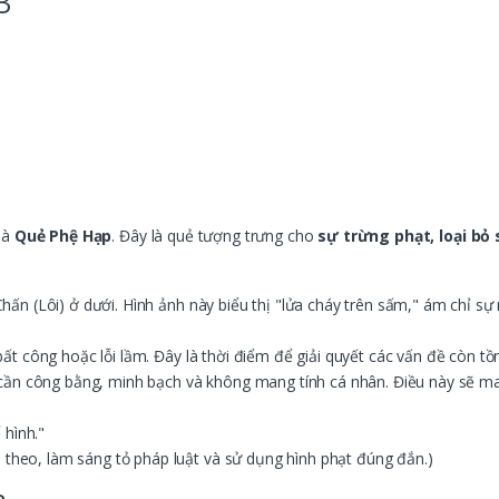
3
 là
Quẻ Phệ Hạp
. Đây là quẻ tượng trưng cho
sự trừng phạt, loại bỏ s
ấn (Lôi) ở dưới. Hình ảnh này biểu thị "lửa cháy trên sấm," ám chỉ s
t công hoặc lỗi lầm. Đây là thời điểm để giải quyết các vấn đề còn tồn
cần công bằng, minh bạch và không mang tính cá nhân. Điều này sẽ man
 hình."
i theo, làm sáng tỏ pháp luật và sử dụng hình phạt đúng đắn.)