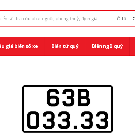
u giá biển số xe
Biển tứ quý
Biển ngũ quý