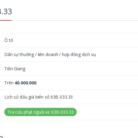
3.33
Ô tô
Dân sự thường / liên doanh / hợp đồng dịch vụ
Tiền Giang
Trên
40.000.000
Lịch sử đấu giá biển số 63B-033.33
Tra cứu phạt nguội xe 63B-033.33