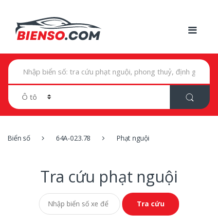
T
ì
m
k
i
ế
m
t
r
Biển số
64A-023.78
Phạt nguội
o
n
g
:
Tra cứu phạt nguội
Tra cứu phạt nguội