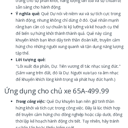
trưng cho sự phấn khởi, năng lượng lan tỏa và sự chuẩn bị
sẵn sàng cho hành động.
Ý nghĩa quẻ:
Quẻ Dự nói về niềm vui và sự tích cực trong
hành động, nhưng không chỉ dừng ở đó. Quẻ nhấn mạnh
rằng bạn cần có sự chuẩn bị kỹ lưỡng và kế hoạch cụ thể
để biến sự hứng khởi thành thành quả. Quẻ này cũng
khuyến khích bạn khơi dậy tinh thần đoàn kết, truyền cảm
hứng cho những người xung quanh và tận dụng năng lượng
tập thể.
Lời tượng quẻ:
"Lôi xuất địa phấn, Dự. Tiên vương dĩ tác nhạc sùng đức."
(Sấm vang trên đất, đó là Dự. Người xưa tạo ra âm nhạc
để khuyến khích lòng kính trọng và phát huy đức hạnh.)
Ứng dụng cho chủ xe 65A-499.99
Trong công việc:
Quẻ Dự khuyên bạn nên giữ tinh thần
hứng khởi và tích cực trong công việc. Đây là lúc thích hợp
để truyền cảm hứng cho đồng nghiệp hoặc cấp dưới, đồng
thời lập kế hoạch hành động chi tiết. Tuy nhiên, hãy tránh
sự hấp tấp hoặc thiếu kiểm soát.