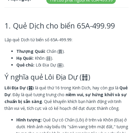
1. Quẻ Dịch cho biển 65A-499.99
Lập quẻ Dịch từ biển số 65A-499.99:
Thượng Quái:
Chấn (䷅).
Hạ Quái:
Khôn (䷁).
Quẻ chủ:
Lôi Địa Dự (䷏).
Ý nghĩa quẻ Lôi Địa Dự (䷏)
Lôi Địa Dự (䷏)
là quẻ thứ 16 trong Kinh Dịch, hay còn gọi là
Quẻ
Dự
. Đây là quẻ tượng trưng cho
niềm vui, sự hứng khởi và sự
chuẩn bị sẵn sàng
. Quẻ khuyến khích bạn hành động với tinh
thần vui vẻ, tích cực và có kế hoạch để đạt được thành công.
Hình tượng:
Quẻ Dự có Chấn (Lôi) ở trên và Khôn (Địa) ở
dưới. Hình ảnh này biểu thị "sấm vang trên mặt đất," tượng