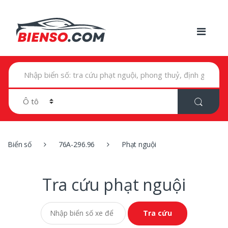
T
ì
m
k
i
ế
m
t
r
Biển số
76A-296.96
Phạt nguội
o
n
g
:
Tra cứu phạt nguội
Tra cứu phạt nguội