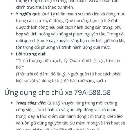
tượng trưng cho sự rõ ràng, minh bạch và cách hành xử
chính trực, thuận theo tự nhiên.
Ý nghĩa quẻ:
Quẻ Lý nhấn mạnh sự khéo léo và đúng mực
trong cách cư xử, đi đứng. Quẻ nói rằng bạn có thể đạt
được thành công nếu biết cách hành động cẩn trọng, phù
hợp với tình huống và không vi phạm nguyên tắc. Trong các
mối quan hệ, quẻ này khuyên rằng bạn nên biết giữ hòa khí,
tôn trọng đối phương và tránh hành động quá mức.
Lời tượng quẻ:
"Thiên thượng hữu trạch, Lý. Quân tử dĩ biệt vật, trí minh
hối."
(Trên trời có đầm, đó là Lý. Người quân tử học cách phân
biệt sự vật và dùng trí tuệ để hành xử sáng suốt.)
Ứng dụng cho chủ xe 79A-588.58
Trong công việc:
Quẻ Lý khuyên rằng trong môi trường
công việc, cách hành xử và giao tiếp đóng vai trò quan
trọng. Đây là thời điểm cần hành động cẩn trọng, khéo léo
và luôn giữ đúng nguyên tắc. Sự mềm mỏng và linh hoạt sẽ
giúp bạn giải quyết vấn đề một cách hiệu quả.