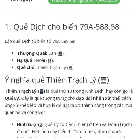
1. Quẻ Dịch cho biển 79A-588.58
Lập quẻ Dịch từ biển số 79A-588.58:
Thượng Quái:
Càn (䷀).
Hạ Quái:
Đoài (䷃).
Quẻ chủ:
Thiên Trạch Lý (䷉).
Ý nghĩa quẻ Thiên Trạch Lý (䷉)
Thiên Trạch Lý (䷉)
là quẻ thứ 10 trong Kinh Dịch, hay còn gọi là
Quẻ Lý
. Đây là quẻ tượng trưng cho
đạo đối nhân xử thế
, cách
ứng xử khéo léo và hợp lý để đạt được thành công trong các mối
quan hệ và công việc.
Hình tượng:
Quẻ Lý có Càn (Thiên) ở trên và Đoài (Trạch)
ở dưới. Hình ảnh này biểu thị "trời ở trên, đầm ở dưới" –