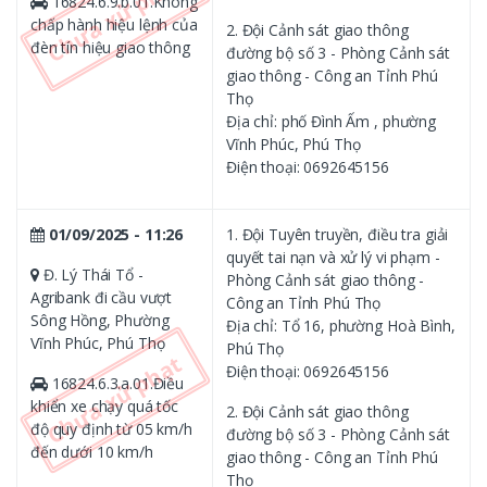
16824.6.9.b.01.Không
chấp hành hiệu lệnh của
2. Đội Cảnh sát giao thông
đèn tín hiệu giao thông
đường bộ số 3 - Phòng Cảnh sát
giao thông - Công an Tỉnh Phú
Thọ
Địa chỉ: phố Đình Ấm , phường
Vĩnh Phúc, Phú Thọ
Điện thoại: 0692645156
01/09/2025 - 11:26
1. Đội Tuyên truyền, điều tra giải
quyết tai nạn và xử lý vi phạm -
Đ. Lý Thái Tổ -
Phòng Cảnh sát giao thông -
Agribank đi cầu vượt
Công an Tỉnh Phú Thọ
Sông Hồng, Phường
Địa chỉ: Tổ 16, phường Hoà Bình,
Vĩnh Phúc, Phú Thọ
Phú Thọ
Điện thoại: 0692645156
16824.6.3.a.01.Điều
khiển xe chạy quá tốc
2. Đội Cảnh sát giao thông
độ quy định từ 05 km/h
đường bộ số 3 - Phòng Cảnh sát
đến dưới 10 km/h
giao thông - Công an Tỉnh Phú
Thọ