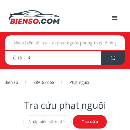
T
ì
m
k
i
ế
m
t
r
Biển số
88A-678.66
Phạt nguội
o
n
g
:
Tra cứu phạt nguội
Tra cứu phạt nguội