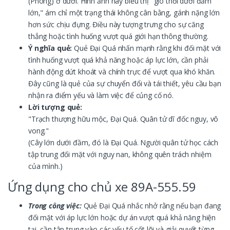
(Phong) ở dưới. Hình ảnh này biểu thị "gió thổi dưới đầm
lớn," ám chỉ một trạng thái không cân bằng, gánh nặng lớn
hơn sức chịu đựng. Điều này tượng trưng cho sự căng
thẳng hoặc tình huống vượt quá giới hạn thông thường.
Ý nghĩa quẻ:
Quẻ Đại Quá nhấn mạnh rằng khi đối mặt với
tình huống vượt quá khả năng hoặc áp lực lớn, cần phải
hành động dứt khoát và chính trực để vượt qua khó khăn.
Đây cũng là quẻ của sự chuyển đổi và tái thiết, yêu cầu bạn
nhận ra điểm yếu và làm việc để củng cố nó.
Lời tượng quẻ:
"Trạch thượng hữu mộc, Đại Quá. Quân tử dĩ đốc nguy, vô
vong."
(Cây lớn dưới đầm, đó là Đại Quá. Người quân tử học cách
tập trung đối mặt với nguy nan, không quên trách nhiệm
của mình.)
Ứng dụng cho chủ xe 89A-555.59
Trong công việc:
Quẻ Đại Quá nhắc nhở rằng nếu bạn đang
đối mặt với áp lực lớn hoặc dự án vượt quá khả năng hiện
tại, cần tập trung vào các yếu tố cốt lõi và giải quyết từng