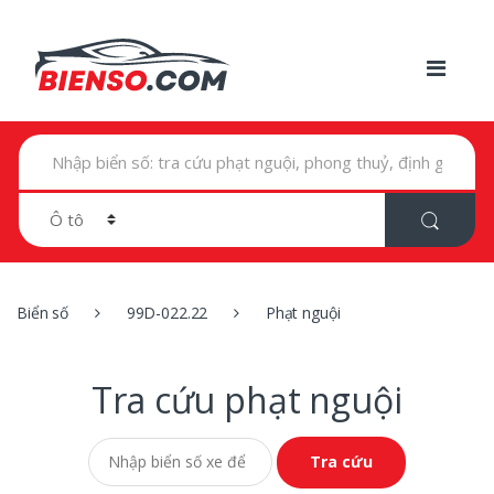
T
ì
m
k
i
ế
m
t
r
Biển số
99D-022.22
Phạt nguội
o
n
g
:
Tra cứu phạt nguội
Tra cứu phạt nguội