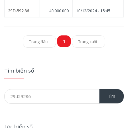
29D-592.86
40.000.000
10/12/2024 - 15:45
Posts navigation
1
Trang đầu
Trang cuối
Tìm biển số
Tìm
Lọc biển số