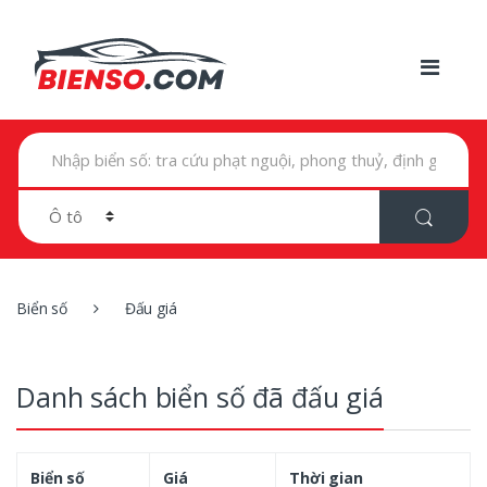
T
ì
m
k
i
ế
m
t
r
Biển số
Đấu giá
o
n
g
:
Danh sách biển số đã đấu giá
Biển số
Giá
Thời gian